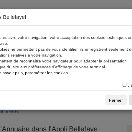
S'inscrire, télécharger, s'abonner
 Bellefaye!
ratuit
S'inscrire sur la Base Pro
Cinéma, Audiovisuel et Numérique)
ursuivre votre navigation, votre acceptation des cookies techniques es
aire.
réez votre compte, puis créez votre profil sur la Base Pro Bellefaye.
kies ne permettent pas de vous identifier, ils enregistrent seulement 
tions relatives à votre navigation.
ir la vidéo
Voir des profils sur la Base Pro
En savoir +
mettent de reconnaître votre navigateur pour adapter la présentation
ue du site aux préférences d'affichage de votre terminal.
 savoir plus, paramétrer les cookies
.
ratuit
Télécharger l'Appli Bellefaye
ous avez un compte et un profil sur la Base Pro (Cinéma,
J'
udiovisuel et Numérique),
s codes activent l'Appli.
Fermer
ir la vidéo
'Annuaire dans l'Appli Bellefaye