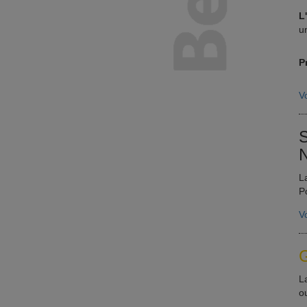
L
u
P
Vo
S
N
L
P
Vo
G
L
o