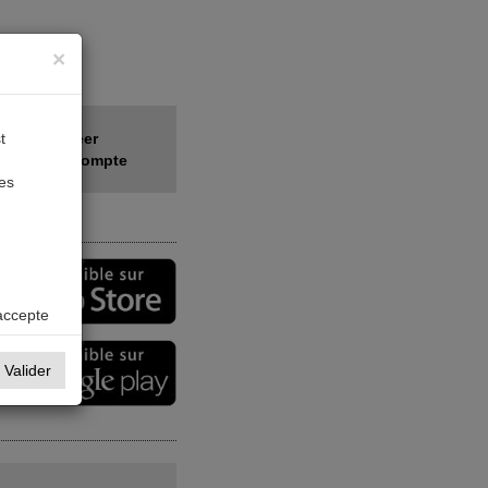
×
t
Créer
votre compte
des
accepte
Valider