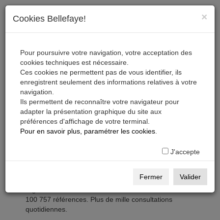
×
Cookies Bellefaye!
Pour poursuivre votre navigation, votre acceptation des
cookies techniques est nécessaire.
Ces cookies ne permettent pas de vous identifier, ils
enregistrent seulement des informations relatives à votre
navigation.
Ils permettent de reconnaître votre navigateur pour
adapter la présentation graphique du site aux
préférences d'affichage de votre terminal.
Pour en savoir plus, paramétrer les cookies
.
J'accepte
Les pages professionnelles
Fermer
Valider
Comédiens, techniciens, prestataires, sociétés,
organismes...
100 757 références. Plus de mille consultations
quotidiennes.