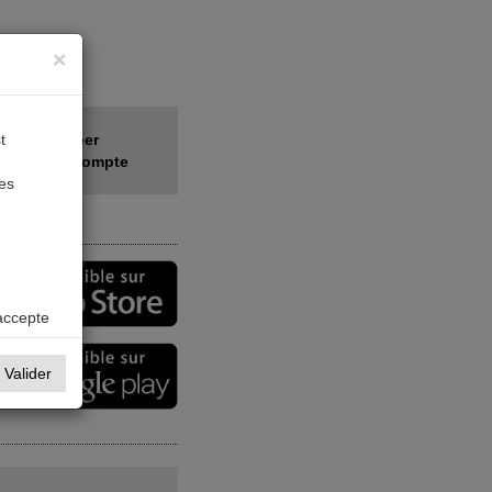
×
t
Créer
votre compte
des
accepte
Valider