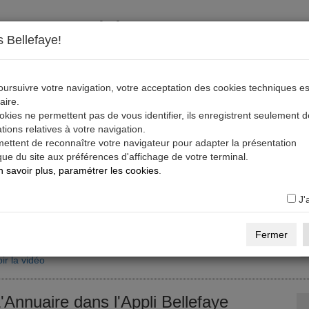
S'inscrire, télécharger, s'abonner
 Bellefaye!
ratuit
S'inscrire sur la Base Pro
Cinéma, Audiovisuel et Numérique)
ursuivre votre navigation, votre acceptation des cookies techniques es
aire.
réez votre compte, puis créez votre profil sur la Base Pro Bellefaye.
kies ne permettent pas de vous identifier, ils enregistrent seulement 
tions relatives à votre navigation.
ir la vidéo
Voir des profils sur la Base Pro
En savoir +
mettent de reconnaître votre navigateur pour adapter la présentation
ue du site aux préférences d'affichage de votre terminal.
 savoir plus, paramétrer les cookies
.
ratuit
Télécharger l'Appli Bellefaye
ous avez un compte et un profil sur la Base Pro (Cinéma,
J'
udiovisuel et Numérique),
s codes activent l'Appli.
Fermer
ir la vidéo
'Annuaire dans l'Appli Bellefaye