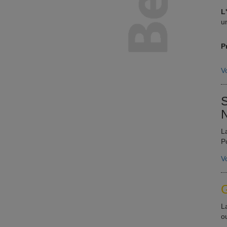
L
u
P
Vo
S
N
L
P
Vo
G
L
o