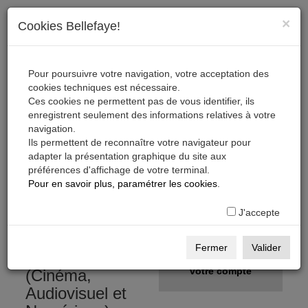
×
Cookies Bellefaye!
Pour poursuivre votre navigation, votre acceptation des
cookies techniques est nécessaire.
Ces cookies ne permettent pas de vous identifier, ils
enregistrent seulement des informations relatives à votre
navigation.
Ils permettent de reconnaître votre navigateur pour
adapter la présentation graphique du site aux
préférences d'affichage de votre terminal.
S'inscrire, télécharger,
Pour en savoir plus, paramétrer les cookies
.
s'abonner
J'accepte
Gratuit
S'inscrire
Fermer
Valider
sur la Base Pro
Créer
votre compte
(Cinéma,
Audiovisuel et