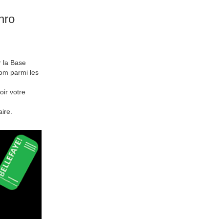
hro
 la Base
om parmi les
oir votre
ire.