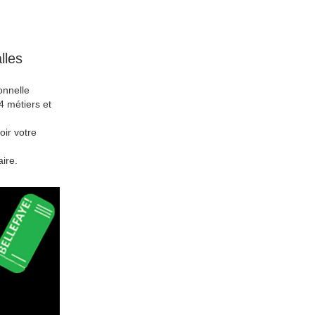
lles
onnelle
4 métiers et
oir votre
ire.