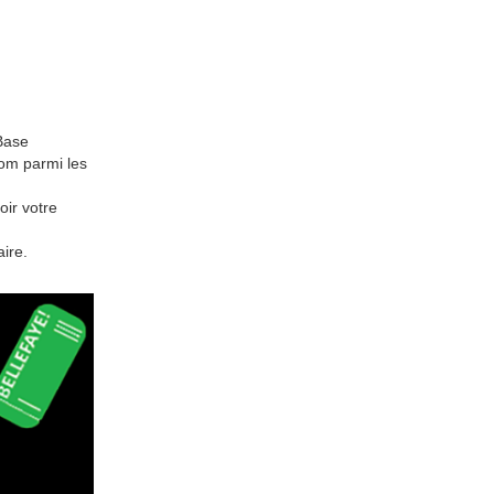
 Base
om parmi les
oir votre
ire.