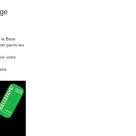
age
 la Base
om parmi les
oir votre
ire.